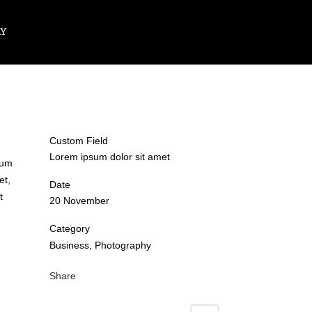
Y
Custom Field
Lorem ipsum dolor sit amet
tum
et,
Date
t
20 November
Category
Business, Photography
Share