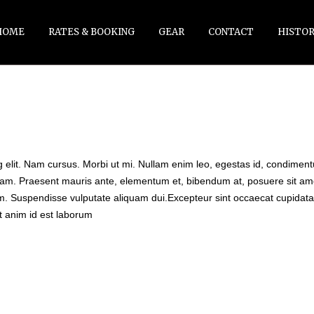
HOME
RATES & BOOKING
GEAR
CONTACT
HISTOR
g elit. Nam cursus. Morbi ut mi. Nullam enim leo, egestas id, condimen
iam. Praesent mauris ante, elementum et, bibendum at, posuere sit am
ulum. Suspendisse vulputate aliquam dui.Excepteur sint occaecat cupidata
it anim id est laborum